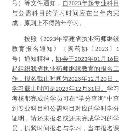
号）等文件通知，
自2023年起专业科目
与公需科目的学习时间应在当年内完
成，原则上不得跨年学习。
按照《
年福建省执业药师继续
2023
教育报名通知》（闽药协
〔2023〕
1
号）通知精神，
协会于
年
月
日
2023
01
16
起组织我省执业药师继续教育的报名工
作，报名截止时间为
年
月
日，
2023
12
20
学习截止时间是
年
月
日。
学习
2023
12
31
考核都完成的学员可在“学分查询”中查
到专业科目和公需科目对应的学时学分
证明。请还未报名或还未完成学习的学
员，抓紧时间报名与学习，当年报名课