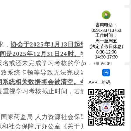
咨询电话：
0591-83713759
工作时间：
周一至周五
求
，
协会于
202
5
年
1
月
1
3
日起组织我省执
(法定节假日休息)
8:30-12:00
间是
202
5
年
12月31日
24时
。
学习考核都
14:30-17:30
报名或还未完成学习
考核
的学员，抓紧时
导致系统卡顿等导致无法完成当年继续教
期系统相关数据将会被清空
。今年将在
12
APP二维码
度重视学习考核截止时间，若逾期未完成
，国家药监局
人力资源社会保障部《关于
资源和社会保障厅办公室《关于开展专业技