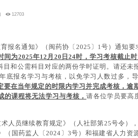
知
12703
教育报名通知》（闽药协〔
202
5
〕
1
号）通知
要
时间为
202
5
年
12月20日
24时
，学习
考核
截止时
科目和公需科目对应的
两份
学时证明。请还未
年底报名学习与考核，以免学习人数过多，
定要在当年规定的时限内学习并完成考核
，
逾
成的课程将无法学习与考核，
请各位学员要高
技术人员继续教育规定》（人社部第
25号令）
》
（国药监人〔
2024〕3号）和福建省人力