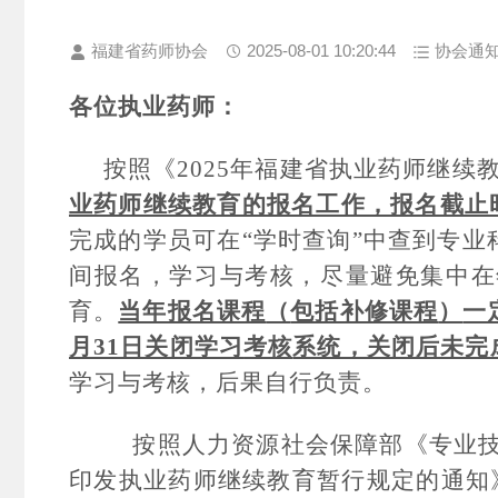
福建省药师协会
2025-08-01 10:20:44
协会通
各位执业药师：
按照《202
5
年福建省执业药师继续
业药师继续教育的报名工作，报名截止
完成的学员可在
“学
时
查询
”中查到专业
间报名
，
学习
与考核
，
尽量避免集中在
育。
当年报名课程
（
包括补修课程
）
一
月31日关闭学习
考核
系统，关闭后未完
学习与考核，后果自行负责。
按照
人力资源社会保障部
《专业
印发执业药师继续教育暂行规定的通知