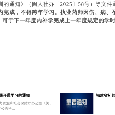
训的通知》（闽人社办〔
202
5
〕
58
号）等文件
内完成，不得跨年学习。
执业药师因伤、病、
，可于下一年度内补学完成上一年度规定的学
需课开通学习的通知
福建省药师
下一篇
公需科...