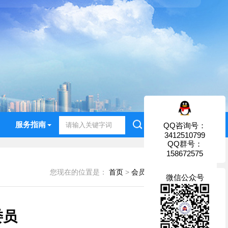
服务指南
QQ咨询号：
3412510799
QQ群号：
158672575
您现在的位置是：
首页
>
会员园地
>
会员风采
微信公众号
委员